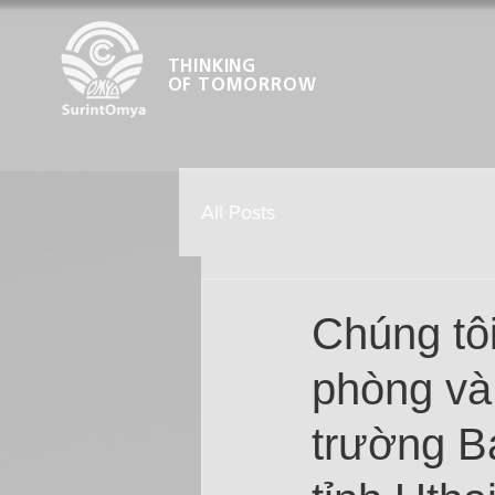
THINKING
OF TOMORROW
All Posts
Chúng tôi
phòng và
trường B