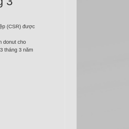
g 3
hiệp (CSR) được 
h donut cho 
13 tháng 3 năm 