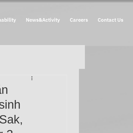
ability
News&Activity
Careers
Contact Us
ăn
sinh
 Sak,