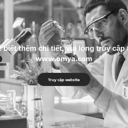
 biết thêm chi tiết, vui lòng truy cập 
www.omya.com
Truy cập website