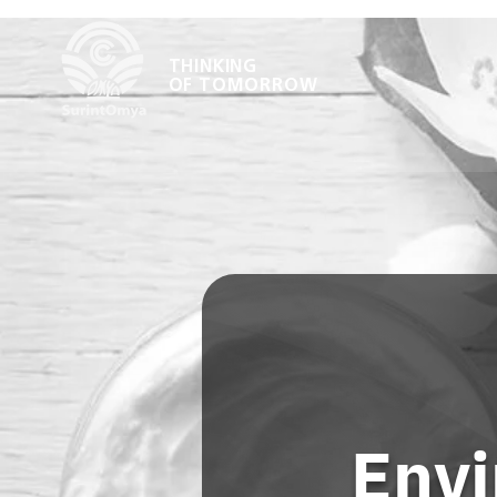
THINKING
OF TOMORROW
Envi