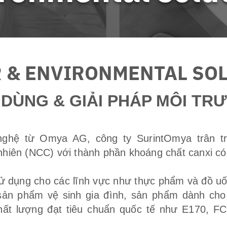
 & ENVIRONMENTAL SO
 DÙNG & GIẢI PHÁP MÔI TR
nghệ từ Omya AG, công ty SurintOmya trân tr
nhiên (NCC) với thành phần khoáng chất canxi có 
 dụng cho các lĩnh vực như thực phẩm và đồ u
sản phẩm vệ sinh gia đình, sản phẩm dành cho
hất lượng đạt tiêu chuẩn quốc tế như E170, FC