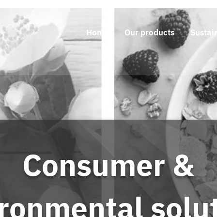
Home
Our products
Sustain
Consumer &
ronmental solu