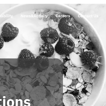
ability
News&Activity
Careers
Contact Us
tions