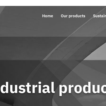
Home
Our products
Sustain
dustrial produ