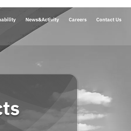
ability
News&Activity
Careers
Contact Us
cts