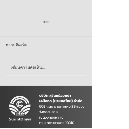
ความคิดเห็น
เขียนความคิดเห็น…
สนับสนุนชุดกระเป๋าเครื่อง
ร่วมสนับสนุนอา
เขียนจำนวน 250 ชุด พร้อม
เครื่องดื่มให้กั
ขนมโดนัทจำนวน 600 ชิ้น
บริเวณพื้นที่ชา
ให้กับเด็กนักเรียน รร.บ้าน
กัมพูชา จ.สุรินทร์
บริษัท สุรินทร์ออมย่า
เคมิคอล (ประเทศไทย) จำกัด
โกรกลึก อ.ลานสัก
603 ถนน รามคำแหง 39 แขวง
จ.อุทัยธานี ในวันที่ 13
วังทองหลาง
เขตวังทองหลาง
มี.ค.69
กรุงเทพมหานคร 10310