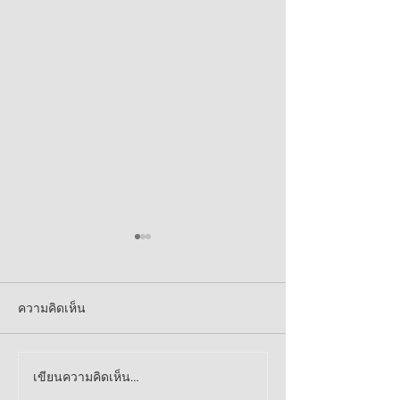
ความคิดเห็น
เขียนความคิดเห็น…
สนับสนุนชุดกระเป๋าเครื่อง
ร่วมสนับสนุนอา